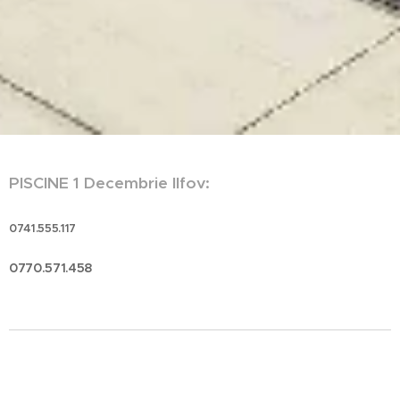
PISCINE
1 Decembrie Ilfov:
0741.555.117
0770.571.458