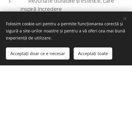
✅ Rezultate durabile și estetice, care
inspiră încredere
Folosim cookie-uri pentru a permite funcționarea corectă și
sigură a site-urilor noastre și pentru a vă oferi cea mai bună
ROMPISCINE,
Cu
alegi experiență, fiabilitate și un
experiență de utilizare.
spațiu de relaxare perfect pentru tine și familia ta.
Acceptați doar ce e necesar
Acceptați toate
Designul amenajarii
ROMPISCINE
ROMPISCINE
La
, fiecare piscina este mai mult
decat un simplu bazin – este un proiect de design
complet, gandit pentru confort, estetica și
funcționalitate. Ne concentrăm pe armonia
spațiului, alegând materiale de calitate, forme
elegante și finisaje care pun în valoare fiecare