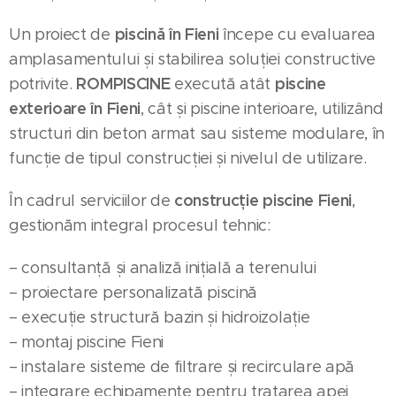
piscină în Fieni
Un proiect de
începe cu evaluarea
amplasamentului și stabilirea soluției constructive
ROMPISCINE
piscine
potrivite.
execută atât
exterioare în Fieni
, cât și piscine interioare, utilizând
structuri din beton armat sau sisteme modulare, în
funcție de tipul construcției și nivelul de utilizare.
construcție piscine Fieni
În cadrul serviciilor de
,
gestionăm integral procesul tehnic:
– consultanță și analiză inițială a terenului
– proiectare personalizată piscină
– execuție structură bazin și hidroizolație
– montaj piscine Fieni
– instalare sisteme de filtrare și recirculare apă
– integrare echipamente pentru tratarea apei