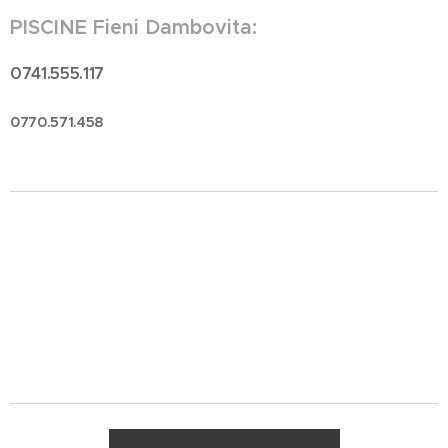
PISCINE Fieni Dambovita:
0741.555.117
0770.571.458