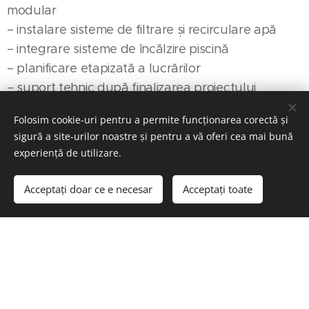
modular
– instalare sisteme de filtrare și recirculare apă
– integrare sisteme de încălzire piscină
– planificare etapizată a lucrărilor
– suport tehnic după finalizarea proiectului
Folosim cookie-uri pentru a permite funcționarea corectă și
Serviciile noastre – Piscine
sigură a site-urilor noastre și pentru a vă oferi cea mai bună
experiență de utilizare.
Fieni
Acceptați doar ce e necesar
Acceptați toate
ROMPISCINE
oferă servicii complete pentru
proiectare, construcție și montaj piscine în Fieni
,
adaptate proprietăților private și spațiilor
comerciale.
Proiectare piscine Fieni