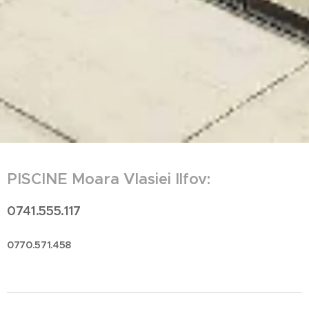
PISCINE Moara Vlasiei
Ilfov:
0741.555.117
0770.571.458