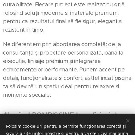
durabilitate. Fiecare proiect este realizat cu grijă,
folosind soluții moderne și materiale premium,
pentru ca rezultatul final să fie sigur, elegant și
rezistent în timp.
Ne diferențiem prin abordarea completă: de la
consultanță și proiectare personalizată, până la
execuție, finisaje premium și integrarea
echipamentelor performante. Punem accent pe
detalii, funcționalitate și confort, astfel încât piscina
ta să devină un spațiu ideal pentru relaxare și
momente speciale.
Alegând ROMPISCINE beneficiezi de:
Folosim cookie-uri pentru a permite funcționarea corectă și
✅ Calitate superioară și execuție
sigură a site-urilor noastre și pentru a vă oferi cea mai bună