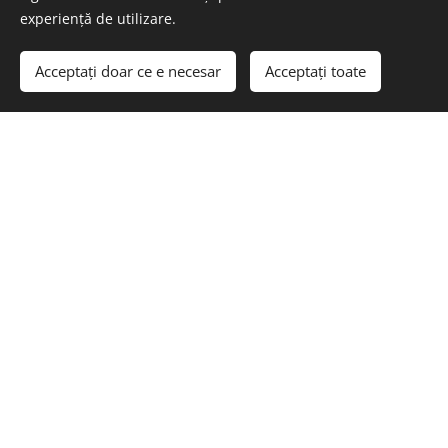
profesionistă
experiență de utilizare.
✅ Design modern, adaptat spațiului tău
Acceptați doar ce e necesar
Acceptați toate
✅ Sisteme tehnice eficiente pentru
întreținere ușoară
✅ Finisaje elegante și materiale durabile
✅ Seriozitate, suport și rezultate care
inspiră încredere
Serviciile noastre includ:
✅ Consultanță și proiectare personalizată