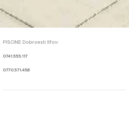
PISCINE Dobroesti
Ilfov:
0741.555.117
0770.571.458